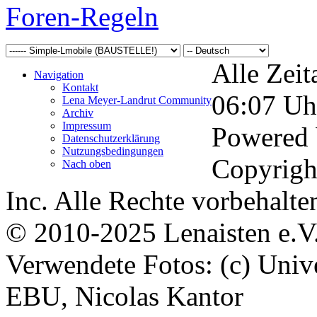
Foren-Regeln
Alle Zeit
Navigation
Kontakt
06:07
Uh
Lena Meyer-Landrut Community
Archiv
Impressum
Powered
Datenschutzerklärung
Nutzungsbedingungen
Copyrigh
Nach oben
Inc. Alle Rechte vorbehalte
© 2010-2025 Lenaisten e.V
Verwendete Fotos: (c) Uni
EBU, Nicolas Kantor