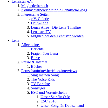
Lenaisten e.V.
Mitgliederbereich
Kommentarbereich für die Lenaisten-Blogs
Interessante Seiten
e.V. Galerie
Daily-Lena
Lenas Allee - Die Lena-Timeline
LenaistenTV
Mitglied bei den Lenaisten werden
Lena
Allgemeines
Berichte
Fragen über Lena
Börse
Presse & Internet
Bücher
Fernsehauftritte/-berichte/-interviews
Sing meinen Song
The Voice Kids
TV Berichte
Sonstiges
ESC und Vorentscheide
Unser Star für Oslo
ESC 2010
Unser Song für Deutschland