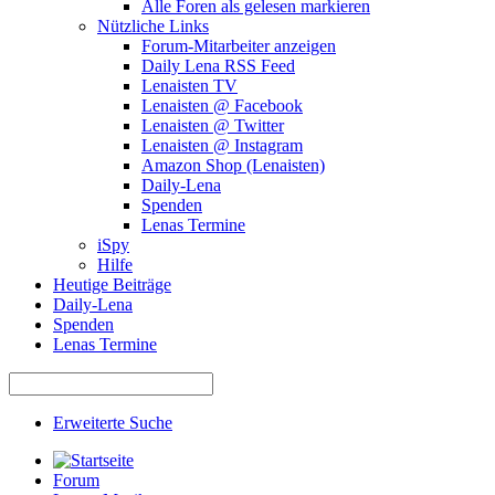
Alle Foren als gelesen markieren
Nützliche Links
Forum-Mitarbeiter anzeigen
Daily Lena RSS Feed
Lenaisten TV
Lenaisten @ Facebook
Lenaisten @ Twitter
Lenaisten @ Instagram
Amazon Shop (Lenaisten)
Daily-Lena
Spenden
Lenas Termine
iSpy
Hilfe
Heutige Beiträge
Daily-Lena
Spenden
Lenas Termine
Erweiterte Suche
Forum