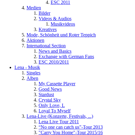
ESC 2011
Medien
Bilder
Videos & Audios
Musikvideos
Kreatives
Mode, Schönheit und Roter Teppich
Aktionen
International Section
News and Basics
Exchange with German Fans
ESC 2010/2011
Lena - Musik
Singles
Alben
My Cassette Player
Good News
Stardust
Crystal Sky
Only Love, L
Loyal To Myself
Lena-Live (Konzerte, Festivals, ...)
Lena Live Tour 2011
“No one can catch us”-Tour 2013
"Carry You Home"-Tour 2015/16