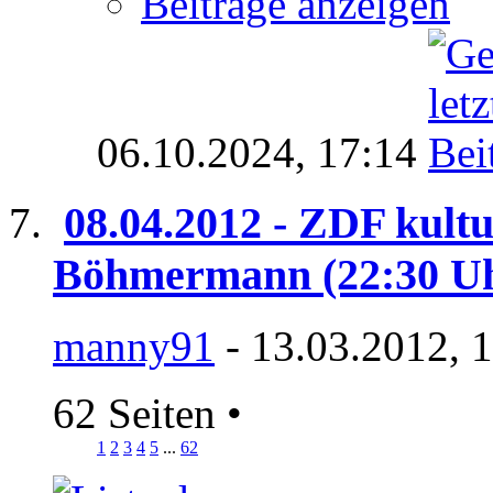
Beiträge anzeigen
06.10.2024,
17:14
08.04.2012 - ZDF kult
Böhmermann (22:30 U
manny91
- 13.03.2012, 
62 Seiten
•
1
2
3
4
5
...
62