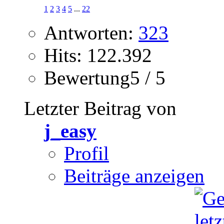
1
2
3
4
5
...
22
Antworten:
323
Hits: 122.392
Bewertung5 / 5
Letzter Beitrag von
j_easy
Profil
Beiträge anzeigen