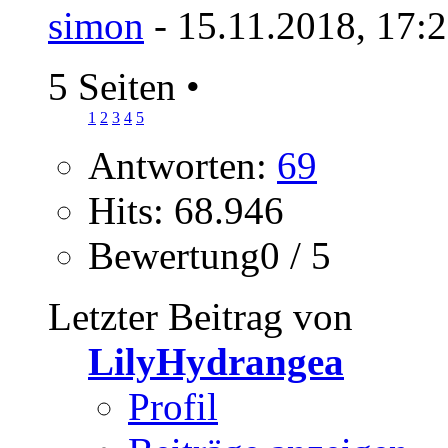
simon
- 15.11.2018, 17:
5 Seiten
•
1
2
3
4
5
Antworten:
69
Hits: 68.946
Bewertung0 / 5
Letzter Beitrag von
LilyHydrangea
Profil