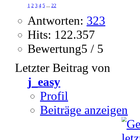
1
2
3
4
5
...
22
Antworten:
323
Hits: 122.357
Bewertung5 / 5
Letzter Beitrag von
j_easy
Profil
Beiträge anzeigen