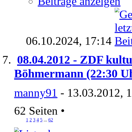
Beiträge anzeigen
06.10.2024,
17:14
08.04.2012 - ZDF kult
Böhmermann (22:30 U
manny91
- 13.03.2012, 
62 Seiten
•
1
2
3
4
5
...
62