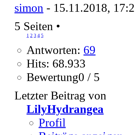
simon
- 15.11.2018, 17:
5 Seiten
•
1
2
3
4
5
Antworten:
69
Hits: 68.933
Bewertung0 / 5
Letzter Beitrag von
LilyHydrangea
Profil