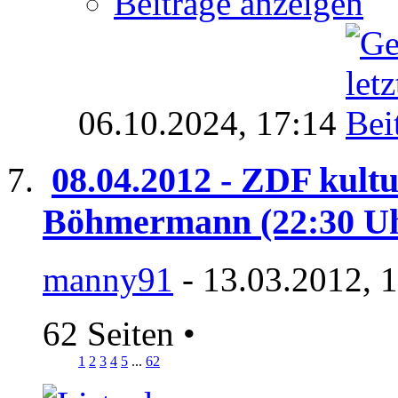
Beiträge anzeigen
06.10.2024,
17:14
08.04.2012 - ZDF kult
Böhmermann (22:30 U
manny91
- 13.03.2012, 
62 Seiten
•
1
2
3
4
5
...
62