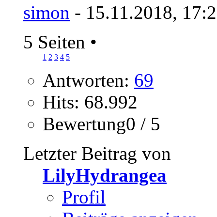
simon
- 15.11.2018, 17:
5 Seiten
•
1
2
3
4
5
Antworten:
69
Hits: 68.992
Bewertung0 / 5
Letzter Beitrag von
LilyHydrangea
Profil