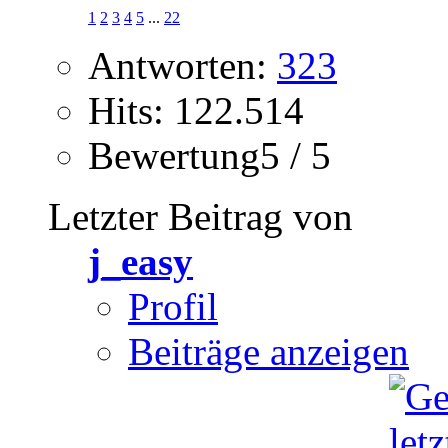
1
2
3
4
5
...
22
Antworten:
323
Hits: 122.514
Bewertung5 / 5
Letzter Beitrag von
j_easy
Profil
Beiträge anzeigen