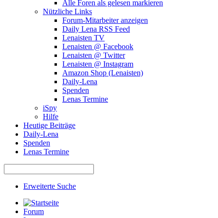
Alle Foren als gelesen markieren
Nützliche Links
Forum-Mitarbeiter anzeigen
Daily Lena RSS Feed
Lenaisten TV
Lenaisten @ Facebook
Lenaisten @ Twitter
Lenaisten @ Instagram
Amazon Shop (Lenaisten)
Daily-Lena
Spenden
Lenas Termine
iSpy
Hilfe
Heutige Beiträge
Daily-Lena
Spenden
Lenas Termine
Erweiterte Suche
Forum