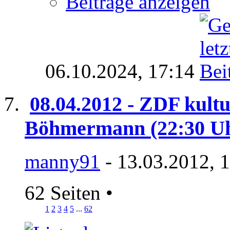
Beiträge anzeigen
06.10.2024,
17:14
08.04.2012 - ZDF kult
Böhmermann (22:30 U
manny91
- 13.03.2012, 
62 Seiten
•
1
2
3
4
5
...
62