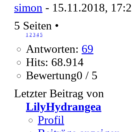
simon
- 15.11.2018, 17:
5 Seiten
•
1
2
3
4
5
Antworten:
69
Hits: 68.914
Bewertung0 / 5
Letzter Beitrag von
LilyHydrangea
Profil