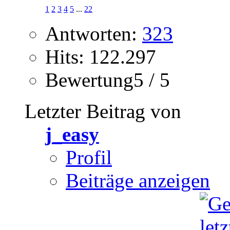
1
2
3
4
5
...
22
Antworten:
323
Hits: 122.297
Bewertung5 / 5
Letzter Beitrag von
j_easy
Profil
Beiträge anzeigen