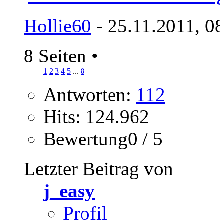
Hollie60
- 25.11.2011, 0
8 Seiten
•
1
2
3
4
5
...
8
Antworten:
112
Hits: 124.962
Bewertung0 / 5
Letzter Beitrag von
j_easy
Profil