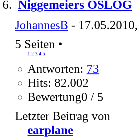
Niggemeiers OSLOG
JohannesB
- 17.05.2010,
5 Seiten
•
1
2
3
4
5
Antworten:
73
Hits: 82.002
Bewertung0 / 5
Letzter Beitrag von
earplane