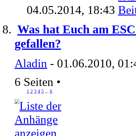
04.05.2014,
18:43
Was hat Euch am ESC 
gefallen?
Aladin
- 01.06.2010, 01:
6 Seiten
•
1
2
3
4
5
...
6