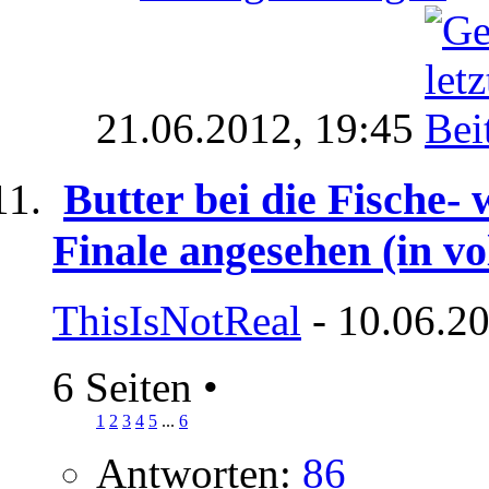
21.06.2012,
19:45
Butter bei die Fische- 
Finale angesehen (in vo
ThisIsNotReal
- 10.06.20
6 Seiten
•
1
2
3
4
5
...
6
Antworten:
86