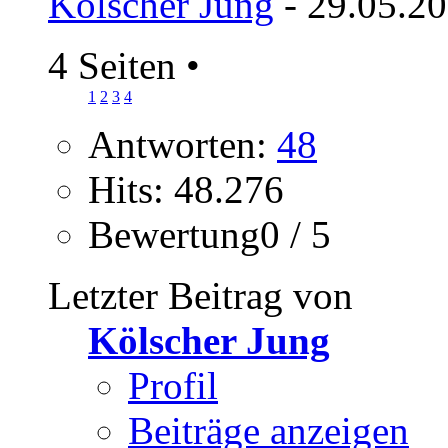
Kölscher Jung
- 29.05.20
4 Seiten
•
1
2
3
4
Antworten:
48
Hits: 48.276
Bewertung0 / 5
Letzter Beitrag von
Kölscher Jung
Profil
Beiträge anzeigen