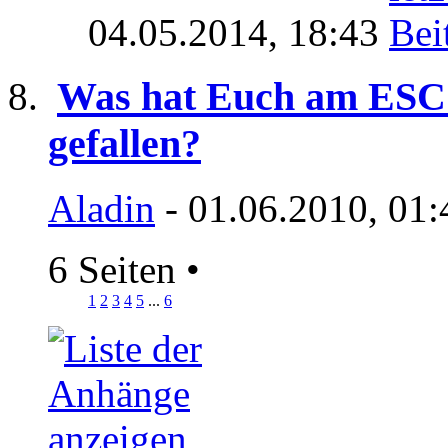
04.05.2014,
18:43
Was hat Euch am ESC 
gefallen?
Aladin
- 01.06.2010, 01:
6 Seiten
•
1
2
3
4
5
...
6