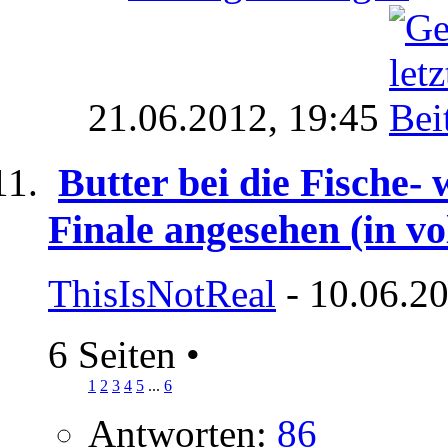
21.06.2012,
19:45
Butter bei die Fische- 
Finale angesehen (in vo
ThisIsNotReal
- 10.06.20
6 Seiten
•
1
2
3
4
5
...
6
Antworten:
86