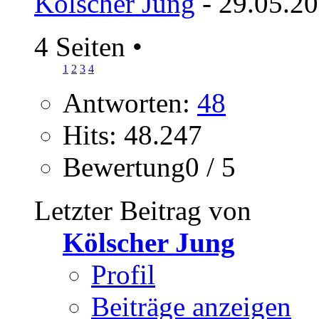
Kölscher Jung
- 29.05.20
4 Seiten
•
1
2
3
4
Antworten:
48
Hits: 48.247
Bewertung0 / 5
Letzter Beitrag von
Kölscher Jung
Profil
Beiträge anzeigen