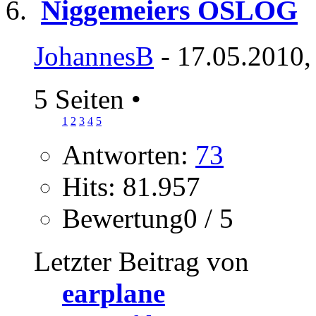
Niggemeiers OSLOG
JohannesB
- 17.05.2010,
5 Seiten
•
1
2
3
4
5
Antworten:
73
Hits: 81.957
Bewertung0 / 5
Letzter Beitrag von
earplane