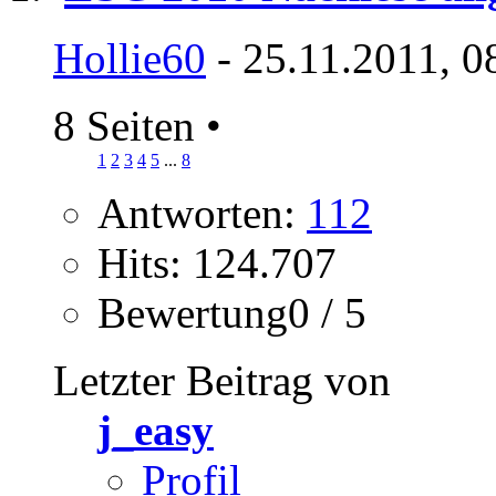
Hollie60
- 25.11.2011, 0
8 Seiten
•
1
2
3
4
5
...
8
Antworten:
112
Hits: 124.707
Bewertung0 / 5
Letzter Beitrag von
j_easy
Profil