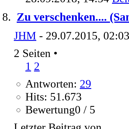
Zu verschenken.... (S
JHM
- 29.07.2015, 02:0
2 Seiten
•
1
2
Antworten:
29
Hits: 51.673
Bewertung0 / 5
Letzter Beitrag von