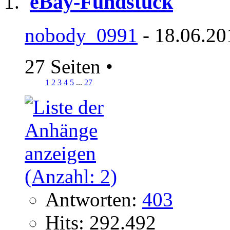
eBay-Fundstück
nobody_0991
- 18.06.20
27 Seiten
•
1
2
3
4
5
...
27
Antworten:
403
Hits: 292.492