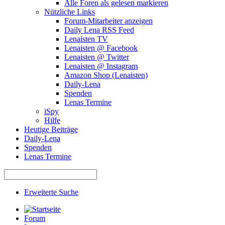
Alle Foren als gelesen markieren
Nützliche Links
Forum-Mitarbeiter anzeigen
Daily Lena RSS Feed
Lenaisten TV
Lenaisten @ Facebook
Lenaisten @ Twitter
Lenaisten @ Instagram
Amazon Shop (Lenaisten)
Daily-Lena
Spenden
Lenas Termine
iSpy
Hilfe
Heutige Beiträge
Daily-Lena
Spenden
Lenas Termine
Erweiterte Suche
Forum