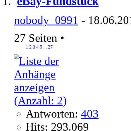
eBay-Fundstück
nobody_0991
- 18.06.20
27 Seiten
•
1
2
3
4
5
...
27
Antworten:
403
Hits: 293.069