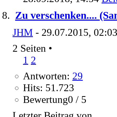
Zu verschenken.... (S
JHM
- 29.07.2015, 02:0
2 Seiten
•
1
2
Antworten:
29
Hits: 51.723
Bewertung0 / 5
Letzter Beitrag von