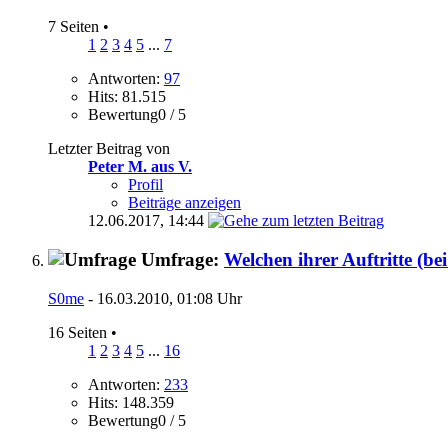
7 Seiten
•
1
2
3
4
5
...
7
Antworten:
97
Hits: 81.515
Bewertung0 / 5
Letzter Beitrag von
Peter M. aus V.
Profil
Beiträge anzeigen
12.06.2017,
14:44
Umfrage:
Welchen ihrer Auftritte (b
S0me
- 16.03.2010, 01:08 Uhr
16 Seiten
•
1
2
3
4
5
...
16
Antworten:
233
Hits: 148.359
Bewertung0 / 5