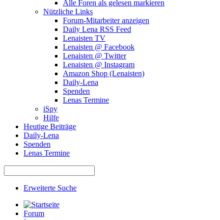
Alle Foren als gelesen markieren
Nützliche Links
Forum-Mitarbeiter anzeigen
Daily Lena RSS Feed
Lenaisten TV
Lenaisten @ Facebook
Lenaisten @ Twitter
Lenaisten @ Instagram
Amazon Shop (Lenaisten)
Daily-Lena
Spenden
Lenas Termine
iSpy
Hilfe
Heutige Beiträge
Daily-Lena
Spenden
Lenas Termine
Erweiterte Suche
Forum