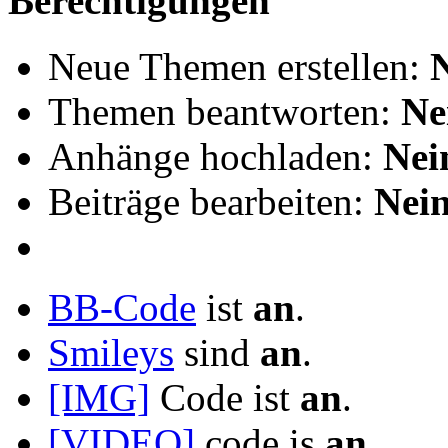
Berechtigungen
Neue Themen erstellen:
Themen beantworten:
Ne
Anhänge hochladen:
Nei
Beiträge bearbeiten:
Nei
BB-Code
ist
an
.
Smileys
sind
an
.
[IMG]
Code ist
an
.
[VIDEO]
code is
an