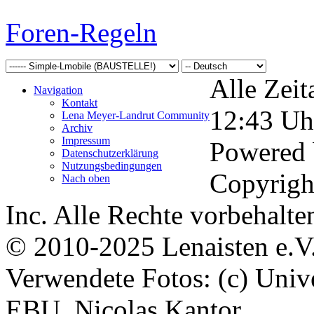
Foren-Regeln
Alle Zeit
Navigation
Kontakt
12:43
Uh
Lena Meyer-Landrut Community
Archiv
Impressum
Powered
Datenschutzerklärung
Nutzungsbedingungen
Copyrigh
Nach oben
Inc. Alle Rechte vorbehalte
© 2010-2025 Lenaisten e.V
Verwendete Fotos: (c) Uni
EBU, Nicolas Kantor