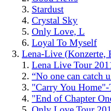
Stardust
Crystal Sky
Only Love, L
Loyal To Myself
Lena-Live (Konzerte, Fe
Lena Live Tour 201
“No one can catch 
"Carry You Home"-
"End of Chapter On
Only Love Tour 20