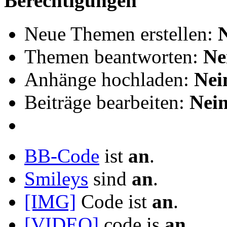
Berechtigungen
Neue Themen erstellen:
Themen beantworten:
Ne
Anhänge hochladen:
Nei
Beiträge bearbeiten:
Nei
BB-Code
ist
an
.
Smileys
sind
an
.
[IMG]
Code ist
an
.
[VIDEO]
code is
an