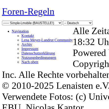
Foren-Regeln
Alle Zeit
Navigation
Kontakt
18:32
Uh
Lena Meyer-Landrut Community
Archiv
Impressum
Powered
Datenschutzerklärung
Nutzungsbedingungen
Copyrigh
Nach oben
Inc. Alle Rechte vorbehalte
© 2010-2025 Lenaisten e.V
Verwendete Fotos: (c) Uni
EBU, Nicolas Kantor