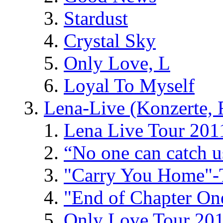
Stardust
Crystal Sky
Only Love, L
Loyal To Myself
Lena-Live (Konzerte, Fe
Lena Live Tour 201
“No one can catch 
"Carry You Home"-
"End of Chapter On
Only Love Tour 20