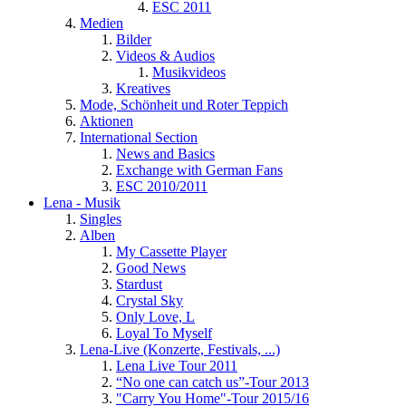
ESC 2011
Medien
Bilder
Videos & Audios
Musikvideos
Kreatives
Mode, Schönheit und Roter Teppich
Aktionen
International Section
News and Basics
Exchange with German Fans
ESC 2010/2011
Lena - Musik
Singles
Alben
My Cassette Player
Good News
Stardust
Crystal Sky
Only Love, L
Loyal To Myself
Lena-Live (Konzerte, Festivals, ...)
Lena Live Tour 2011
“No one can catch us”-Tour 2013
"Carry You Home"-Tour 2015/16