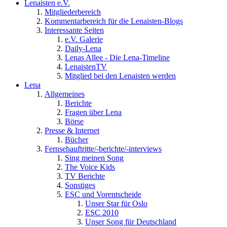
Lenaisten e.V.
Mitgliederbereich
Kommentarbereich für die Lenaisten-Blogs
Interessante Seiten
e.V. Galerie
Daily-Lena
Lenas Allee - Die Lena-Timeline
LenaistenTV
Mitglied bei den Lenaisten werden
Lena
Allgemeines
Berichte
Fragen über Lena
Börse
Presse & Internet
Bücher
Fernsehauftritte/-berichte/-interviews
Sing meinen Song
The Voice Kids
TV Berichte
Sonstiges
ESC und Vorentscheide
Unser Star für Oslo
ESC 2010
Unser Song für Deutschland