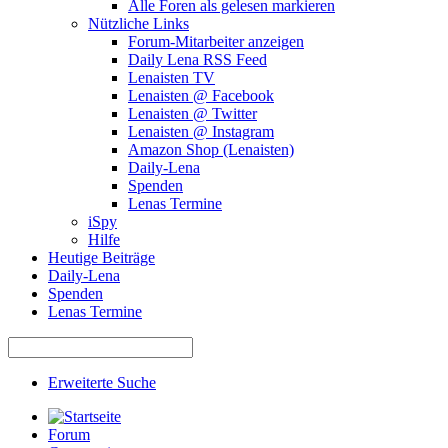
Alle Foren als gelesen markieren
Nützliche Links
Forum-Mitarbeiter anzeigen
Daily Lena RSS Feed
Lenaisten TV
Lenaisten @ Facebook
Lenaisten @ Twitter
Lenaisten @ Instagram
Amazon Shop (Lenaisten)
Daily-Lena
Spenden
Lenas Termine
iSpy
Hilfe
Heutige Beiträge
Daily-Lena
Spenden
Lenas Termine
Erweiterte Suche
Forum