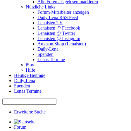
Alle Foren als gelesen markieren
Nützliche Links
Forum-Mitarbeiter anzeigen
Daily Lena RSS Feed
Lenaisten TV
Lenaisten @ Facebook
Lenaisten @ Twitter
Lenaisten @ Instagram
Amazon Shop (Lenaisten)
Daily-Lena
Spenden
Lenas Termine
iSpy
Hilfe
Heutige Beiträge
Daily-Lena
Spenden
Lenas Termine
Erweiterte Suche
Forum