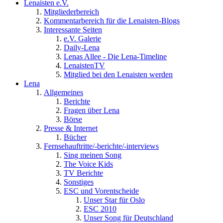
Lenaisten e.V.
Mitgliederbereich
Kommentarbereich für die Lenaisten-Blogs
Interessante Seiten
e.V. Galerie
Daily-Lena
Lenas Allee - Die Lena-Timeline
LenaistenTV
Mitglied bei den Lenaisten werden
Lena
Allgemeines
Berichte
Fragen über Lena
Börse
Presse & Internet
Bücher
Fernsehauftritte/-berichte/-interviews
Sing meinen Song
The Voice Kids
TV Berichte
Sonstiges
ESC und Vorentscheide
Unser Star für Oslo
ESC 2010
Unser Song für Deutschland