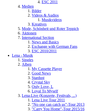
ESC 2011
Medien
Bilder
Videos & Audios
Musikvideos
Kreatives
Mode, Schönheit und Roter Teppich
Aktionen
International Section
News and Basics
Exchange with German Fans
ESC 2010/2011
Lena - Musik
Singles
Alben
My Cassette Player
Good News
Stardust
Crystal Sky
Only Love, L
Loyal To Myself
Lena-Live (Konzerte, Festivals, ...)
Lena Live Tour 2011
“No one can catch us”-Tour 2013
"Carry You Home"-Tour 2015/16