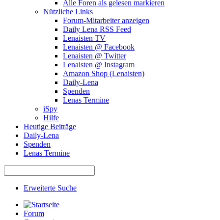
Alle Foren als gelesen markieren
Nützliche Links
Forum-Mitarbeiter anzeigen
Daily Lena RSS Feed
Lenaisten TV
Lenaisten @ Facebook
Lenaisten @ Twitter
Lenaisten @ Instagram
Amazon Shop (Lenaisten)
Daily-Lena
Spenden
Lenas Termine
iSpy
Hilfe
Heutige Beiträge
Daily-Lena
Spenden
Lenas Termine
Erweiterte Suche
Forum