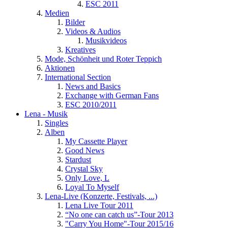
ESC 2011
Medien
Bilder
Videos & Audios
Musikvideos
Kreatives
Mode, Schönheit und Roter Teppich
Aktionen
International Section
News and Basics
Exchange with German Fans
ESC 2010/2011
Lena - Musik
Singles
Alben
My Cassette Player
Good News
Stardust
Crystal Sky
Only Love, L
Loyal To Myself
Lena-Live (Konzerte, Festivals, ...)
Lena Live Tour 2011
“No one can catch us”-Tour 2013
"Carry You Home"-Tour 2015/16