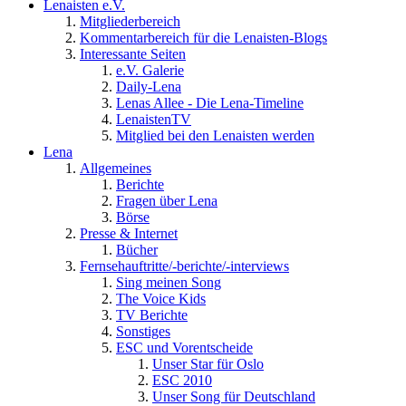
Lenaisten e.V.
Mitgliederbereich
Kommentarbereich für die Lenaisten-Blogs
Interessante Seiten
e.V. Galerie
Daily-Lena
Lenas Allee - Die Lena-Timeline
LenaistenTV
Mitglied bei den Lenaisten werden
Lena
Allgemeines
Berichte
Fragen über Lena
Börse
Presse & Internet
Bücher
Fernsehauftritte/-berichte/-interviews
Sing meinen Song
The Voice Kids
TV Berichte
Sonstiges
ESC und Vorentscheide
Unser Star für Oslo
ESC 2010
Unser Song für Deutschland