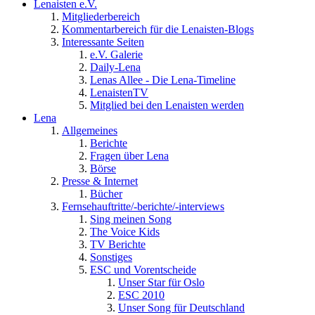
Lenaisten e.V.
Mitgliederbereich
Kommentarbereich für die Lenaisten-Blogs
Interessante Seiten
e.V. Galerie
Daily-Lena
Lenas Allee - Die Lena-Timeline
LenaistenTV
Mitglied bei den Lenaisten werden
Lena
Allgemeines
Berichte
Fragen über Lena
Börse
Presse & Internet
Bücher
Fernsehauftritte/-berichte/-interviews
Sing meinen Song
The Voice Kids
TV Berichte
Sonstiges
ESC und Vorentscheide
Unser Star für Oslo
ESC 2010
Unser Song für Deutschland