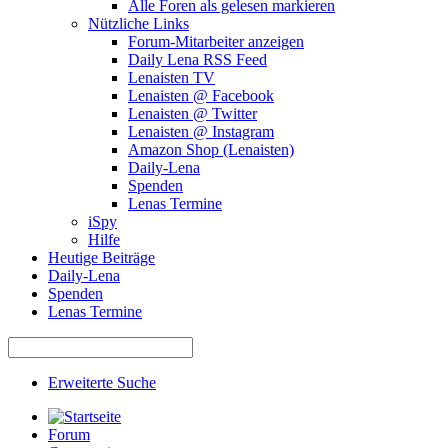
Alle Foren als gelesen markieren
Nützliche Links
Forum-Mitarbeiter anzeigen
Daily Lena RSS Feed
Lenaisten TV
Lenaisten @ Facebook
Lenaisten @ Twitter
Lenaisten @ Instagram
Amazon Shop (Lenaisten)
Daily-Lena
Spenden
Lenas Termine
iSpy
Hilfe
Heutige Beiträge
Daily-Lena
Spenden
Lenas Termine
Erweiterte Suche
Forum