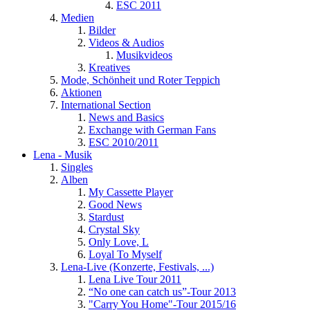
ESC 2011
Medien
Bilder
Videos & Audios
Musikvideos
Kreatives
Mode, Schönheit und Roter Teppich
Aktionen
International Section
News and Basics
Exchange with German Fans
ESC 2010/2011
Lena - Musik
Singles
Alben
My Cassette Player
Good News
Stardust
Crystal Sky
Only Love, L
Loyal To Myself
Lena-Live (Konzerte, Festivals, ...)
Lena Live Tour 2011
“No one can catch us”-Tour 2013
"Carry You Home"-Tour 2015/16