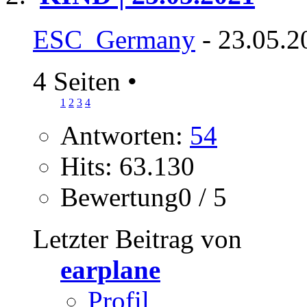
ESC_Germany
- 23.05.2
4 Seiten
•
1
2
3
4
Antworten:
54
Hits: 63.130
Bewertung0 / 5
Letzter Beitrag von
earplane
Profil