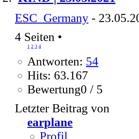
ESC_Germany
- 23.05.2
4 Seiten
•
1
2
3
4
Antworten:
54
Hits: 63.167
Bewertung0 / 5
Letzter Beitrag von
earplane
Profil