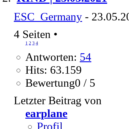
ESC_Germany
- 23.05.2
4 Seiten
•
1
2
3
4
Antworten:
54
Hits: 63.159
Bewertung0 / 5
Letzter Beitrag von
earplane
Profil