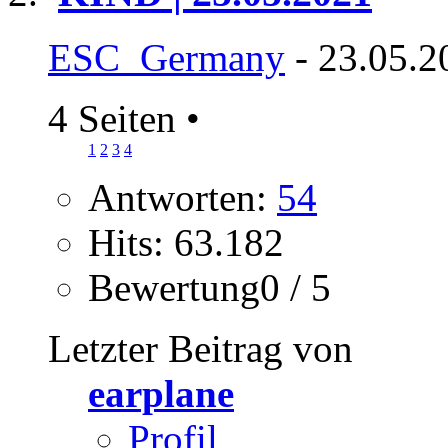
ESC_Germany
- 23.05.2
4 Seiten
•
1
2
3
4
Antworten:
54
Hits: 63.182
Bewertung0 / 5
Letzter Beitrag von
earplane
Profil