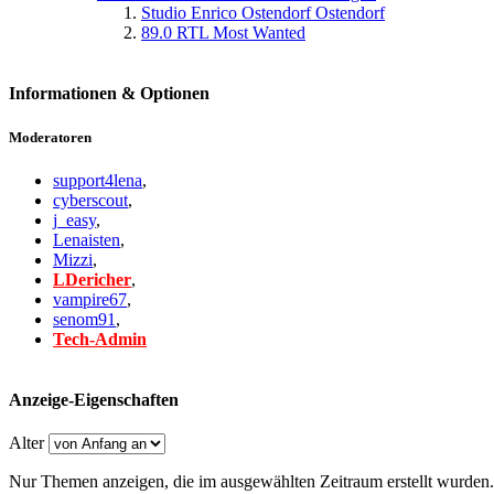
Studio Enrico Ostendorf Ostendorf
89.0 RTL Most Wanted
Informationen & Optionen
Moderatoren
support4lena
,
cyberscout
,
j_easy
,
Lenaisten
,
Mizzi
,
LDericher
,
vampire67
,
senom91
,
Tech-Admin
Anzeige-Eigenschaften
Alter
Nur Themen anzeigen, die im ausgewählten Zeitraum erstellt wurden.