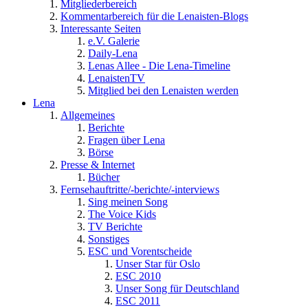
Mitgliederbereich
Kommentarbereich für die Lenaisten-Blogs
Interessante Seiten
e.V. Galerie
Daily-Lena
Lenas Allee - Die Lena-Timeline
LenaistenTV
Mitglied bei den Lenaisten werden
Lena
Allgemeines
Berichte
Fragen über Lena
Börse
Presse & Internet
Bücher
Fernsehauftritte/-berichte/-interviews
Sing meinen Song
The Voice Kids
TV Berichte
Sonstiges
ESC und Vorentscheide
Unser Star für Oslo
ESC 2010
Unser Song für Deutschland
ESC 2011