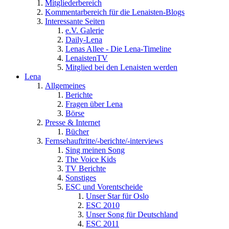
Mitgliederbereich
Kommentarbereich für die Lenaisten-Blogs
Interessante Seiten
e.V. Galerie
Daily-Lena
Lenas Allee - Die Lena-Timeline
LenaistenTV
Mitglied bei den Lenaisten werden
Lena
Allgemeines
Berichte
Fragen über Lena
Börse
Presse & Internet
Bücher
Fernsehauftritte/-berichte/-interviews
Sing meinen Song
The Voice Kids
TV Berichte
Sonstiges
ESC und Vorentscheide
Unser Star für Oslo
ESC 2010
Unser Song für Deutschland
ESC 2011