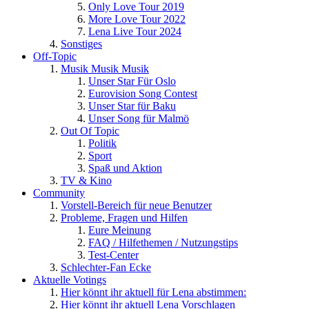
Only Love Tour 2019
More Love Tour 2022
Lena Live Tour 2024
Sonstiges
Off-Topic
Musik Musik Musik
Unser Star Für Oslo
Eurovision Song Contest
Unser Star für Baku
Unser Song für Malmö
Out Of Topic
Politik
Sport
Spaß und Aktion
TV & Kino
Community
Vorstell-Bereich für neue Benutzer
Probleme, Fragen und Hilfen
Eure Meinung
FAQ / Hilfethemen / Nutzungstips
Test-Center
Schlechter-Fan Ecke
Aktuelle Votings
Hier könnt ihr aktuell für Lena abstimmen:
Hier könnt ihr aktuell Lena Vorschlagen