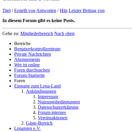
Titel
/
Erstellt von
Antworten
/
Hits
Letzter Beitrag von
In diesem Forum gibt es keine Posts.
Gehe zu:
Mitgliederbereich
Nach oben
Bereiche
Benutzerkontrollzentrum
Private Nachrichten
Abonnements
Wer ist online
Foren durchsuchen
Forum-Startseite
Foren
Eingang zum Lena-Land
Ankündigungen
Impressum
Nutzungsbedingungen
Datenschutzerklärung
Forum-internes
Vereinsaktionen
Gäste-Bereich
Lenaisten e.V.