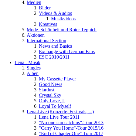
Medien
Bilder
Videos & Audios
Musikvideos
Kreatives
Mode, Schönheit und Roter Teppich
Aktionen
International Section
News and Basics
Exchange with German Fans
ESC 2010/2011
Lena - Musik
Singles
Alben
My Cassette Player
Good News
Stardust
Crystal Sky
Only Love, L
Loyal To Myself
Lena-Live (Konzerte, Festivals, ...)
Lena Live Tour 2011
“No one can catch us”-Tour 2013
"Carry You Home"-Tour 2015/16
"End of Chapter One" Tour 2017