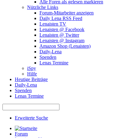
Alle Foren als gelesen markieren
Nützliche Links
Forum-Mitarbeiter anzeigen
Daily Lena RSS Feed
Lenaisten TV
Lenaisten @ Facebook
Lenaisten @ Twitter
Lenaisten @ Instagram
Amazon Shop (Lenaisten)
Daily-Lena
Spenden
Lenas Termine
iSpy
Hilfe
Heutige Beiträge
Daily-Lena
Spenden
Lenas Termine
Erweiterte Suche
Forum