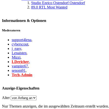
Studio Enrico Ostendorf Ostendorf
89.0 RTL Most Wanted
Informationen & Optionen
Moderatoren
support4lena
,
cyberscout
,
j_easy
,
Lenaisten
,
Mizzi
,
LDericher
,
vampire67
,
senom91
,
Tech-Admin
Anzeige-Eigenschaften
Alter
Nur Themen anzeigen, die im ausgewählten Zeitraum erstellt wurden.