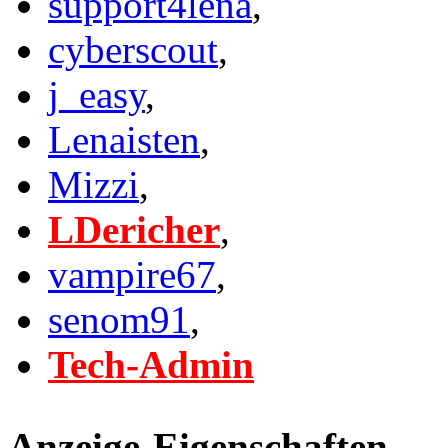
support4lena
,
cyberscout
,
j_easy
,
Lenaisten
,
Mizzi
,
LDericher
,
vampire67
,
senom91
,
Tech-Admin
Anzeige-Eigenschaften