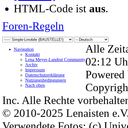
HTML-Code ist
aus
.
Foren-Regeln
Alle Zeit
Navigation
Kontakt
02:12
Uh
Lena Meyer-Landrut Community
Archiv
Impressum
Powered
Datenschutzerklärung
Nutzungsbedingungen
Copyrigh
Nach oben
Inc. Alle Rechte vorbehalte
© 2010-2025 Lenaisten e.V
Verwendete Fotos: (c) Uni