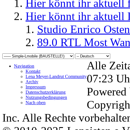
Hier könnt ihr aktuell
Hier könnt ihr aktuell
Studio Enrico Osten
89.0 RTL Most Wan
Alle Zeit
Navigation
Kontakt
07:23
Uh
Lena Meyer-Landrut Community
Archiv
Impressum
Powered
Datenschutzerklärung
Nutzungsbedingungen
Copyrigh
Nach oben
Inc. Alle Rechte vorbehalte