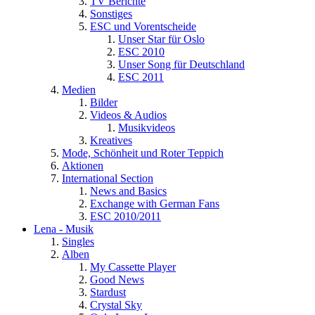
TV Berichte
Sonstiges
ESC und Vorentscheide
Unser Star für Oslo
ESC 2010
Unser Song für Deutschland
ESC 2011
Medien
Bilder
Videos & Audios
Musikvideos
Kreatives
Mode, Schönheit und Roter Teppich
Aktionen
International Section
News and Basics
Exchange with German Fans
ESC 2010/2011
Lena - Musik
Singles
Alben
My Cassette Player
Good News
Stardust
Crystal Sky