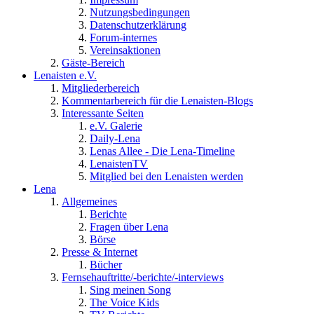
Nutzungsbedingungen
Datenschutzerklärung
Forum-internes
Vereinsaktionen
Gäste-Bereich
Lenaisten e.V.
Mitgliederbereich
Kommentarbereich für die Lenaisten-Blogs
Interessante Seiten
e.V. Galerie
Daily-Lena
Lenas Allee - Die Lena-Timeline
LenaistenTV
Mitglied bei den Lenaisten werden
Lena
Allgemeines
Berichte
Fragen über Lena
Börse
Presse & Internet
Bücher
Fernsehauftritte/-berichte/-interviews
Sing meinen Song
The Voice Kids