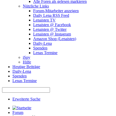
Alle Foren als gelesen markieren
Nützliche Links
Forum-Mitarbeiter anzeigen
Daily Lena RSS Feed
Lenaisten TV
Lenaisten @ Facebook
Lenaisten @ Twitter
Lenaisten @ Instagram
Amazon Shop (Lenaisten)
Daily-Lena
Spenden
Lenas Termine
iSpy
Hilfe
Heutige Beiträge
Daily-Lena
Spenden
Lenas Termine
Erweiterte Suche
Forum