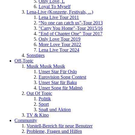
Only Love, L
Loyal To Myself
Lena-Live (Konzerte, Festivals, ...)
Lena Live Tour 2011
“No one can catch us”-Tour 2013
"Carry You Home"-Tour 2015/16
"End of Chapter One" Tour 2017
Only Love Tour 2019
More Love Tour 2022
Lena Live Tour 2024
Sonstiges
Off-Topic
Musik Musik Musik
Unser Star Für Oslo
Eurovision Song Contest
Unser Star für Baku
Unser Song für Malmö
Out Of Topic
Politik
Sport
Spaß und Aktion
TV & Kino
Community
Vorstell-Bereich für neue Benutzer
Probleme, Fragen und Hilfen