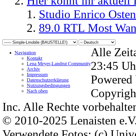
Hier könnt ihr aktuell
Studio Enrico Osten
89.0 RTL Most Wan
Alle Zeit
Navigation
Kontakt
23:45
Uh
Lena Meyer-Landrut Community
Archiv
Impressum
Powered
Datenschutzerklärung
Nutzungsbedingungen
Copyrigh
Nach oben
Inc. Alle Rechte vorbehalte
© 2010-2025 Lenaisten e.V
Verwendete Fotos: (c) Uni