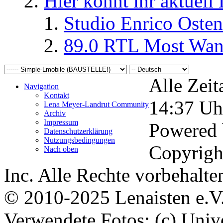
Hier könnt ihr aktuell
Studio Enrico Osten
89.0 RTL Most Wan
Alle Zeit
Navigation
Kontakt
14:37
Uh
Lena Meyer-Landrut Community
Archiv
Impressum
Powered
Datenschutzerklärung
Nutzungsbedingungen
Copyrigh
Nach oben
Inc. Alle Rechte vorbehalte
© 2010-2025 Lenaisten e.V
Verwendete Fotos: (c) Uni