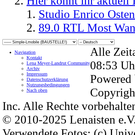
Hier könnt ihr aktuell
Studio Enrico Osten
89.0 RTL Most Wan
Alle Zeit
Navigation
Kontakt
08:53
Uh
Lena Meyer-Landrut Community
Archiv
Impressum
Powered
Datenschutzerklärung
Nutzungsbedingungen
Copyrigh
Nach oben
Inc. Alle Rechte vorbehalte
© 2010-2025 Lenaisten e.V
Verwendete Fotos: (c) Uni