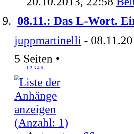
20.10.2013,
22:58
08.11.: Das L-Wort. E
juppmartinelli
- 08.11.20
5 Seiten
•
1
2
3
4
5