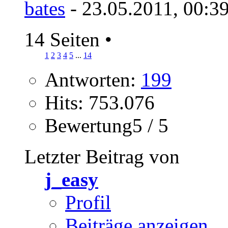
bates
- 23.05.2011, 00:3
14 Seiten
•
1
2
3
4
5
...
14
Antworten:
199
Hits: 753.076
Bewertung5 / 5
Letzter Beitrag von
j_easy
Profil
Beiträge anzeigen