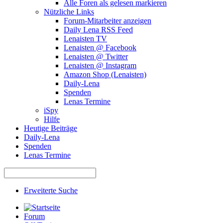
Alle Foren als gelesen markieren
Nützliche Links
Forum-Mitarbeiter anzeigen
Daily Lena RSS Feed
Lenaisten TV
Lenaisten @ Facebook
Lenaisten @ Twitter
Lenaisten @ Instagram
Amazon Shop (Lenaisten)
Daily-Lena
Spenden
Lenas Termine
iSpy
Hilfe
Heutige Beiträge
Daily-Lena
Spenden
Lenas Termine
Erweiterte Suche
Forum