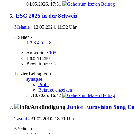
04.05.2026,
17:51
ESC 2025 in der Schweiz
Melanie
- 12.05.2024, 11:32 Uhr
8 Seiten
•
1
2
3
4
5
...
8
Antworten:
105
Hits: 44.280
Bewertung0 / 5
Letzter Beitrag von
synapse
Profil
Beiträge anzeigen
31.10.2025,
16:42
Junior Eurovision Song Co
Tasobi
- 31.05.2010, 18:51 Uhr
6 Seiten
•