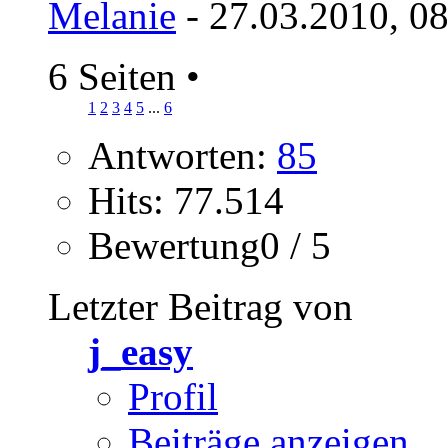
Melanie
- 27.03.2010, 0
6 Seiten
•
1
2
3
4
5
...
6
Antworten:
85
Hits: 77.514
Bewertung0 / 5
Letzter Beitrag von
j_easy
Profil
Beiträge anzeigen