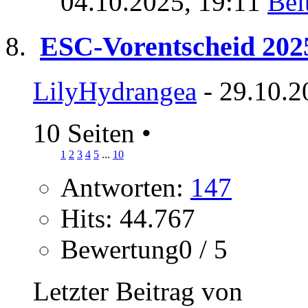
04.10.2025,
19:11
ESC-Vorentscheid 202
LilyHydrangea
- 29.10.2
10 Seiten
•
1
2
3
4
5
...
10
Antworten:
147
Hits: 44.767
Bewertung0 / 5
Letzter Beitrag von