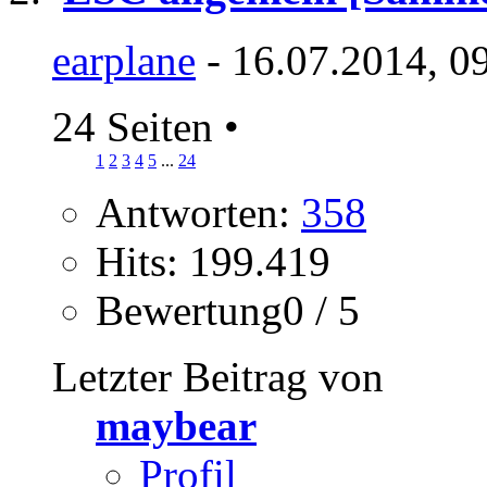
earplane
- 16.07.2014, 0
24 Seiten
•
1
2
3
4
5
...
24
Antworten:
358
Hits: 199.419
Bewertung0 / 5
Letzter Beitrag von
maybear
Profil