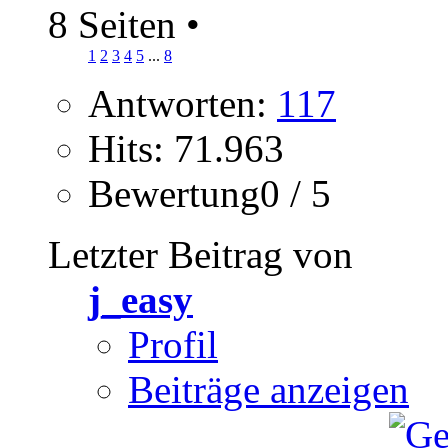
8 Seiten
•
1
2
3
4
5
...
8
Antworten:
117
Hits: 71.963
Bewertung0 / 5
Letzter Beitrag von
j_easy
Profil
Beiträge anzeigen