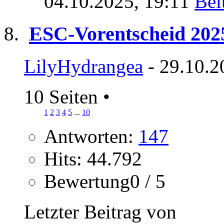
04.10.2025,
19:11
ESC-Vorentscheid 202
LilyHydrangea
- 29.10.2
10 Seiten
•
1
2
3
4
5
...
10
Antworten:
147
Hits: 44.792
Bewertung0 / 5
Letzter Beitrag von