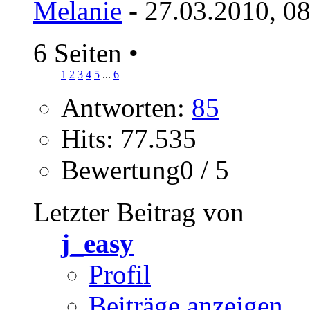
Melanie
- 27.03.2010, 0
6 Seiten
•
1
2
3
4
5
...
6
Antworten:
85
Hits: 77.535
Bewertung0 / 5
Letzter Beitrag von
j_easy
Profil
Beiträge anzeigen