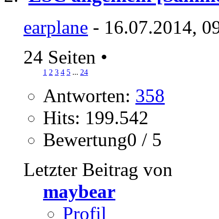
earplane
- 16.07.2014, 0
24 Seiten
•
1
2
3
4
5
...
24
Antworten:
358
Hits: 199.542
Bewertung0 / 5
Letzter Beitrag von
maybear
Profil