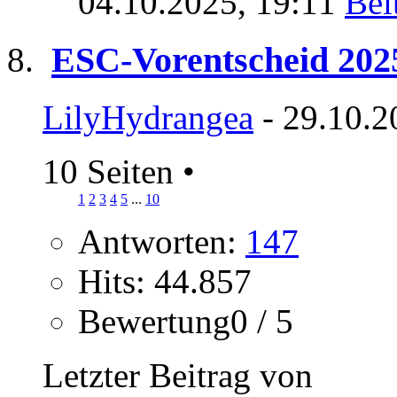
04.10.2025,
19:11
ESC-Vorentscheid 202
LilyHydrangea
- 29.10.2
10 Seiten
•
1
2
3
4
5
...
10
Antworten:
147
Hits: 44.857
Bewertung0 / 5
Letzter Beitrag von