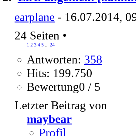
earplane
- 16.07.2014, 0
24 Seiten
•
1
2
3
4
5
...
24
Antworten:
358
Hits: 199.750
Bewertung0 / 5
Letzter Beitrag von
maybear
Profil