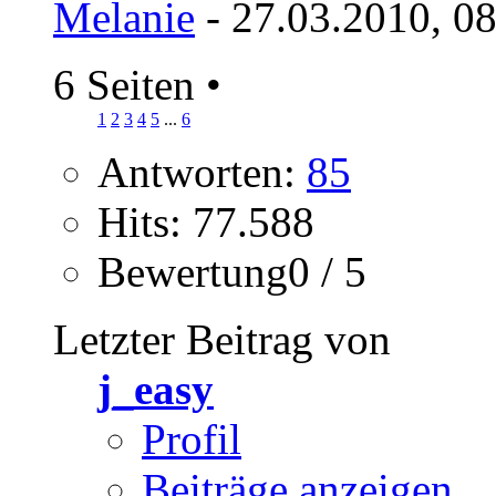
Melanie
- 27.03.2010, 0
6 Seiten
•
1
2
3
4
5
...
6
Antworten:
85
Hits: 77.588
Bewertung0 / 5
Letzter Beitrag von
j_easy
Profil
Beiträge anzeigen