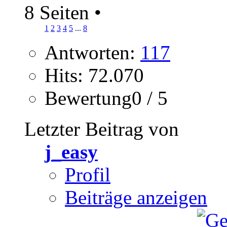
8 Seiten
•
1
2
3
4
5
...
8
Antworten:
117
Hits: 72.070
Bewertung0 / 5
Letzter Beitrag von
j_easy
Profil
Beiträge anzeigen