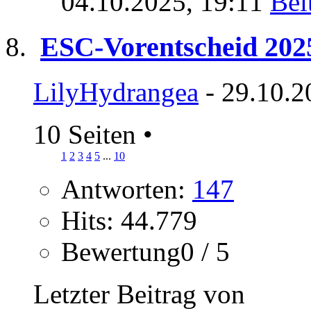
04.10.2025,
19:11
ESC-Vorentscheid 202
LilyHydrangea
- 29.10.2
10 Seiten
•
1
2
3
4
5
...
10
Antworten:
147
Hits: 44.779
Bewertung0 / 5
Letzter Beitrag von