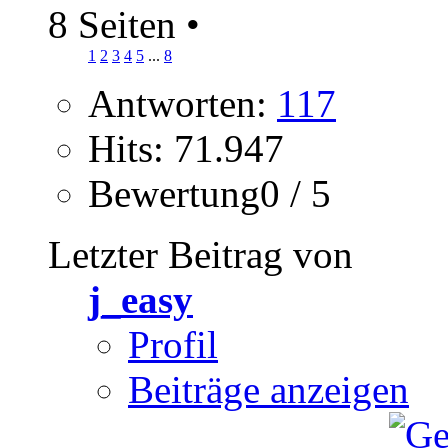
8 Seiten
•
1
2
3
4
5
...
8
Antworten:
117
Hits: 71.947
Bewertung0 / 5
Letzter Beitrag von
j_easy
Profil
Beiträge anzeigen