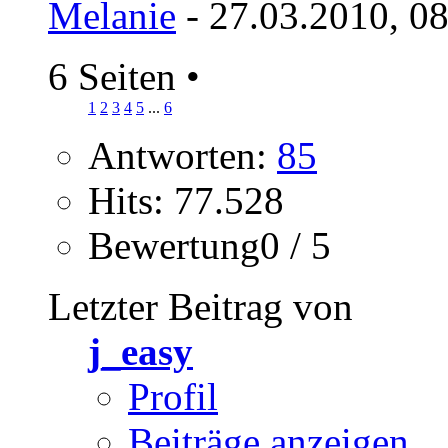
Melanie
- 27.03.2010, 0
6 Seiten
•
1
2
3
4
5
...
6
Antworten:
85
Hits: 77.528
Bewertung0 / 5
Letzter Beitrag von
j_easy
Profil
Beiträge anzeigen