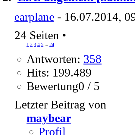
earplane
- 16.07.2014, 0
24 Seiten
•
1
2
3
4
5
...
24
Antworten:
358
Hits: 199.489
Bewertung0 / 5
Letzter Beitrag von
maybear
Profil