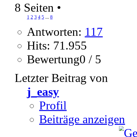
8 Seiten
•
1
2
3
4
5
...
8
Antworten:
117
Hits: 71.955
Bewertung0 / 5
Letzter Beitrag von
j_easy
Profil
Beiträge anzeigen