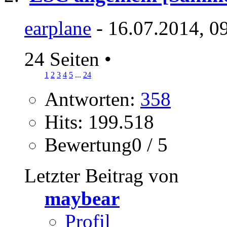
earplane
- 16.07.2014, 0
24 Seiten
•
1
2
3
4
5
...
24
Antworten:
358
Hits: 199.518
Bewertung0 / 5
Letzter Beitrag von
maybear
Profil