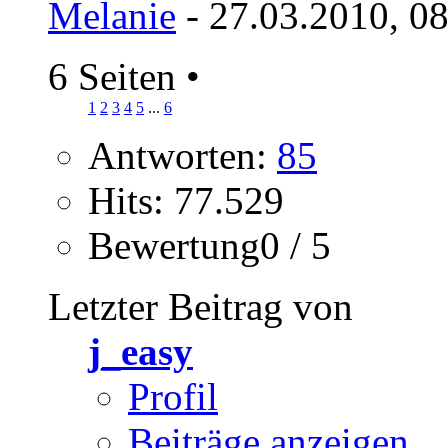
Melanie
- 27.03.2010, 0
6 Seiten
•
1
2
3
4
5
...
6
Antworten:
85
Hits: 77.529
Bewertung0 / 5
Letzter Beitrag von
j_easy
Profil
Beiträge anzeigen