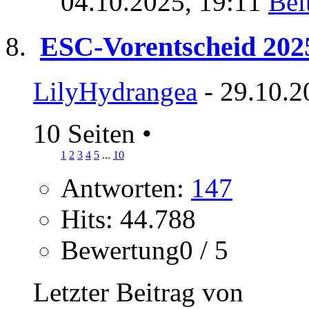
04.10.2025,
19:11
ESC-Vorentscheid 202
LilyHydrangea
- 29.10.2
10 Seiten
•
1
2
3
4
5
...
10
Antworten:
147
Hits: 44.788
Bewertung0 / 5
Letzter Beitrag von