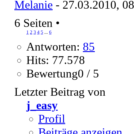
Melanie
- 27.03.2010, 0
6 Seiten
•
1
2
3
4
5
...
6
Antworten:
85
Hits: 77.578
Bewertung0 / 5
Letzter Beitrag von
j_easy
Profil
Beiträge anzeigen