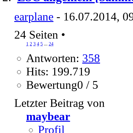
earplane
- 16.07.2014, 0
24 Seiten
•
1
2
3
4
5
...
24
Antworten:
358
Hits: 199.719
Bewertung0 / 5
Letzter Beitrag von
maybear
Profil