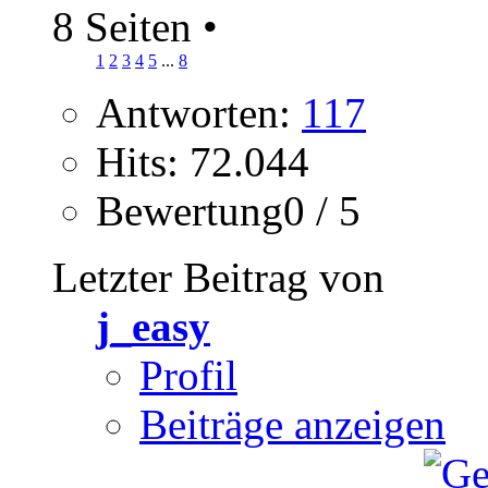
8 Seiten
•
1
2
3
4
5
...
8
Antworten:
117
Hits: 72.044
Bewertung0 / 5
Letzter Beitrag von
j_easy
Profil
Beiträge anzeigen