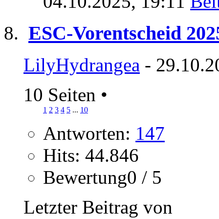
04.10.2025,
19:11
ESC-Vorentscheid 202
LilyHydrangea
- 29.10.2
10 Seiten
•
1
2
3
4
5
...
10
Antworten:
147
Hits: 44.846
Bewertung0 / 5
Letzter Beitrag von