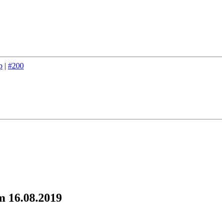
p
|
#200
m 16.08.2019