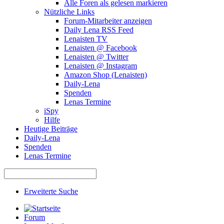
Alle Foren als gelesen markieren
Nützliche Links
Forum-Mitarbeiter anzeigen
Daily Lena RSS Feed
Lenaisten TV
Lenaisten @ Facebook
Lenaisten @ Twitter
Lenaisten @ Instagram
Amazon Shop (Lenaisten)
Daily-Lena
Spenden
Lenas Termine
iSpy
Hilfe
Heutige Beiträge
Daily-Lena
Spenden
Lenas Termine
Erweiterte Suche
Forum