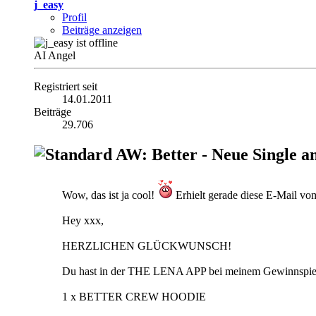
j_easy
Profil
Beiträge anzeigen
AI Angel
Registriert seit
14.01.2011
Beiträge
29.706
AW: Better - Neue Single a
Wow, das ist ja cool!
Erhielt gerade diese E-Mail 
Hey xxx,
HERZLICHEN GLÜCKWUNSCH!
Du hast in der THE LENA APP bei meinem Gewinnspie
1 x BETTER CREW HOODIE