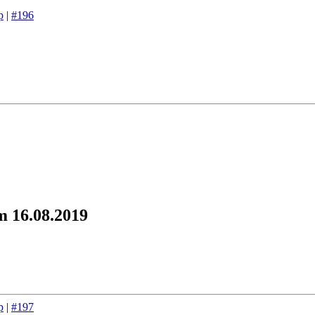
p
|
#196
m 16.08.2019
p
|
#197