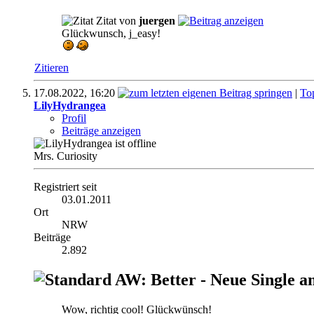
Zitat von
juergen
Glückwunsch, j_easy!
Zitieren
17.08.2022,
16:20
|
To
LilyHydrangea
Profil
Beiträge anzeigen
Mrs. Curiosity
Registriert seit
03.01.2011
Ort
NRW
Beiträge
2.892
AW: Better - Neue Single a
Wow, richtig cool! Glückwünsch!