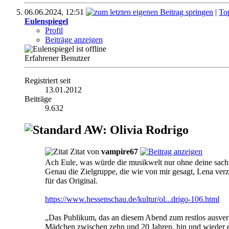
06.06.2024,
12:51
|
To
Eulenspiegel
Profil
Beiträge anzeigen
Erfahrener Benutzer
Registriert seit
13.01.2012
Beiträge
9.632
AW: Olivia Rodrigo
Zitat von
vampire67
Ach Eule, was würde die musikwelt nur ohne deine sac
Genau die Zielgruppe, die wie von mir gesagt, Lena verzw
für das Original.
https://www.hessenschau.de/kultur/ol...drigo-106.html
„Das Publikum, das an diesem Abend zum restlos ausverka
Mädchen zwischen zehn und 20 Jahren, hin und wieder ei