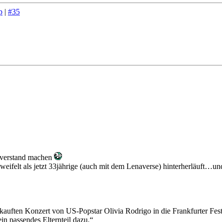
p
|
#35
hverstand machen
eifelt als jetzt 33jährige (auch mit dem Lenaverse) hinterherläuft…und 
uften Konzert von US-Popstar Olivia Rodrigo in die Frankfurter Festha
n passendes Elternteil dazu.“