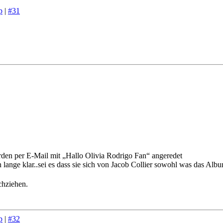
p
|
#31
rden per E-Mail mit „Hallo Olivia Rodrigo Fan“ angeredet
 lange klar..sei es dass sie sich von Jacob Collier sowohl was das Album
chziehen.
p
|
#32