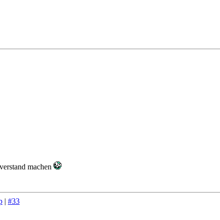
hverstand machen
p
|
#33