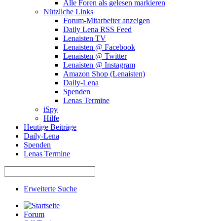
Alle Foren als gelesen markieren
Nützliche Links
Forum-Mitarbeiter anzeigen
Daily Lena RSS Feed
Lenaisten TV
Lenaisten @ Facebook
Lenaisten @ Twitter
Lenaisten @ Instagram
Amazon Shop (Lenaisten)
Daily-Lena
Spenden
Lenas Termine
iSpy
Hilfe
Heutige Beiträge
Daily-Lena
Spenden
Lenas Termine
Erweiterte Suche
Forum