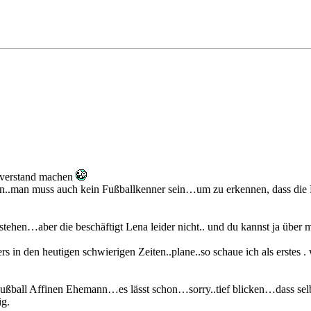
hverstand machen
n..man muss auch kein Fußballkenner sein…um zu erkennen, dass die Pe
rstehen…aber die beschäftigt Lena leider nicht.. und du kannst ja über 
in den heutigen schwierigen Zeiten..plane..so schaue ich als erstes . 
ball Affinen Ehemann…es lässt schon…sorry..tief blicken…dass selbst
ig.