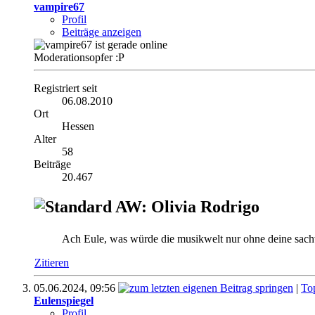
vampire67
Profil
Beiträge anzeigen
Moderationsopfer :P
Registriert seit
06.08.2010
Ort
Hessen
Alter
58
Beiträge
20.467
AW: Olivia Rodrigo
Ach Eule, was würde die musikwelt nur ohne deine sac
Zitieren
05.06.2024,
09:56
|
To
Eulenspiegel
Profil