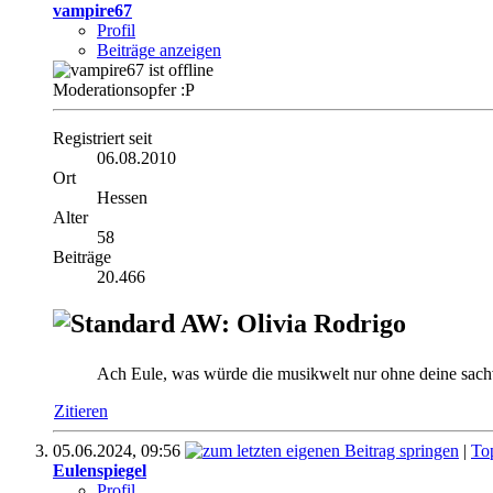
vampire67
Profil
Beiträge anzeigen
Moderationsopfer :P
Registriert seit
06.08.2010
Ort
Hessen
Alter
58
Beiträge
20.466
AW: Olivia Rodrigo
Ach Eule, was würde die musikwelt nur ohne deine sac
Zitieren
05.06.2024,
09:56
|
To
Eulenspiegel
Profil