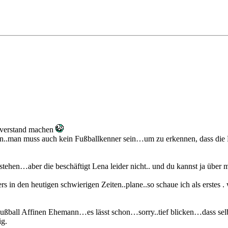
hverstand machen
n..man muss auch kein Fußballkenner sein…um zu erkennen, dass die Pe
rstehen…aber die beschäftigt Lena leider nicht.. und du kannst ja über 
in den heutigen schwierigen Zeiten..plane..so schaue ich als erstes . 
ball Affinen Ehemann…es lässt schon…sorry..tief blicken…dass selbst
ig.