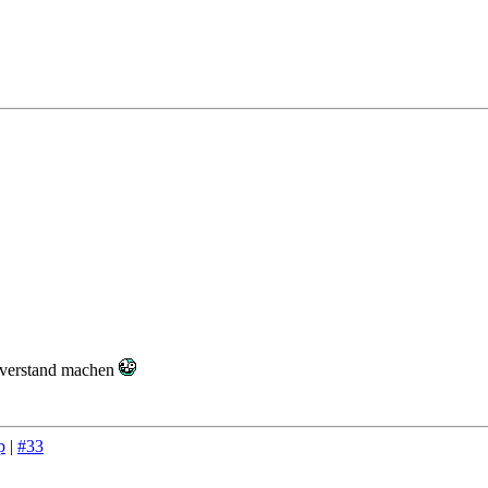
hverstand machen
p
|
#33