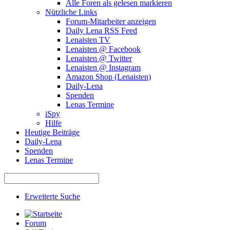
Alle Foren als gelesen markieren
Nützliche Links
Forum-Mitarbeiter anzeigen
Daily Lena RSS Feed
Lenaisten TV
Lenaisten @ Facebook
Lenaisten @ Twitter
Lenaisten @ Instagram
Amazon Shop (Lenaisten)
Daily-Lena
Spenden
Lenas Termine
iSpy
Hilfe
Heutige Beiträge
Daily-Lena
Spenden
Lenas Termine
Erweiterte Suche
Forum