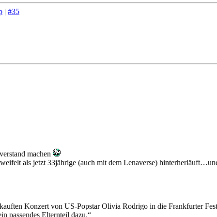
p
|
#35
hverstand machen
eifelt als jetzt 33jährige (auch mit dem Lenaverse) hinterherläuft…und 
uften Konzert von US-Popstar Olivia Rodrigo in die Frankfurter Festha
n passendes Elternteil dazu.“