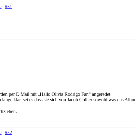
p
|
#31
rden per E-Mail mit „Hallo Olivia Rodrigo Fan“ angeredet
 lange klar..sei es dass sie sich von Jacob Collier sowohl was das Album
chziehen.
p
|
#32