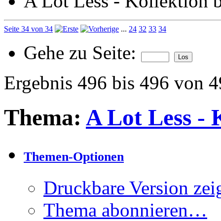
A Lot Less - Kollektion 
Seite 34 von 34
...
24
32
33
34
Gehe zu Seite:
Ergebnis 496 bis 496 von 
Thema:
A Lot Less - 
Themen-Optionen
Druckbare Version zei
Thema abonnieren…