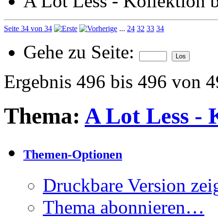
A Lot Less - Kollektion 
Seite 34 von 34
...
24
32
33
34
Gehe zu Seite:
Ergebnis 496 bis 496 von 
Thema:
A Lot Less - 
Themen-Optionen
Druckbare Version zei
Thema abonnieren…