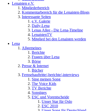
Lenaisten e.V.
Mitgliederbereich
Kommentarbereich für die Lenaisten-Blogs
Interessante Seiten
e.V. Galerie
Daily-Lena
Lenas Allee - Die Lena-Timeline
LenaistenTV
Mitglied bei den Lenaisten werden
Lena
Allgemeines
Berichte
Fragen über Lena
Börse
Presse & Internet
Bücher
Fernsehauftritte/-berichte/-interviews
Sing meinen Song
The Voice Kids
TV Berichte
Sonstiges
ESC und Vorentscheide
Unser Star für Oslo
ESC 2010
Unser Song für Deutschland