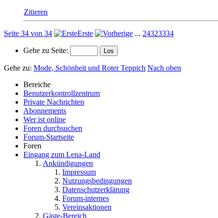
Zitieren
Seite 34 von 34
Erste
...
24
32
33
34
Gehe zu Seite:
Gehe zu:
Mode, Schönheit und Roter Teppich
Nach oben
Bereiche
Benutzerkontrollzentrum
Private Nachrichten
Abonnements
Wer ist online
Foren durchsuchen
Forum-Startseite
Foren
Eingang zum Lena-Land
Ankündigungen
Impressum
Nutzungsbedingungen
Datenschutzerklärung
Forum-internes
Vereinsaktionen
Gäste-Bereich