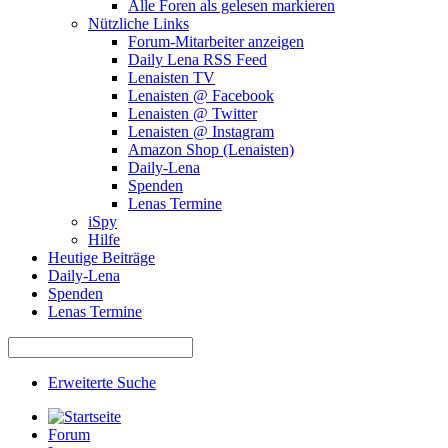
Alle Foren als gelesen markieren
Nützliche Links
Forum-Mitarbeiter anzeigen
Daily Lena RSS Feed
Lenaisten TV
Lenaisten @ Facebook
Lenaisten @ Twitter
Lenaisten @ Instagram
Amazon Shop (Lenaisten)
Daily-Lena
Spenden
Lenas Termine
iSpy
Hilfe
Heutige Beiträge
Daily-Lena
Spenden
Lenas Termine
Erweiterte Suche
Forum