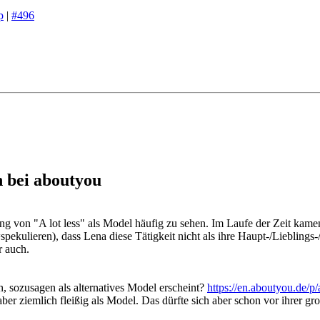
p
|
#496
n bei aboutyou
von "A lot less" als Model häufig zu sehen. Im Laufe der Zeit kame
pekulieren), dass Lena diese Tätigkeit nicht als ihre Haupt-/Lieblings
r auch.
n, sozusagen als alternatives Model erscheint?
https://en.aboutyou.de/p/
aber ziemlich fleißig als Model. Das dürfte sich aber schon vor ihrer