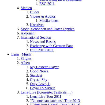
ESC 2011
Medien
Bilder
Videos & Audios
Musikvideos
Kreatives
Mode, Schönheit und Roter Teppich
Aktionen
International Section
News and Basics
Exchange with German Fans
ESC 2010/2011
Lena - Musik
Singles
Alben
My Cassette Player
Good News
Stardust
Crystal Sky
Only Love, L
Loyal To Myself
Lena-Live (Konzerte, Festivals, ...)
Lena Live Tour 2011
“No one can catch us”-Tour 2013
"Carry You Home"-Tour 2015/16