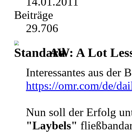
14.01.2011
Beiträge
29.706
AW: A Lot Less
Interessantes aus der 
https://omr.com/de/da
Nun soll der Erfolg un
"Laybels"
fließbandar