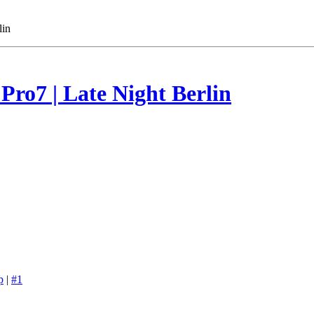
lin
 Pro7 | Late Night Berlin
p
|
#1