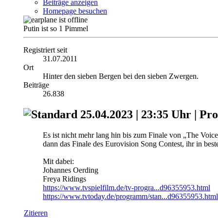
Beiträge anzeigen
Homepage besuchen
Putin ist so 1 Pimmel
Registriert seit
31.07.2011
Ort
Hinter den sieben Bergen bei den sieben Zwergen.
Beiträge
26.838
25.04.2023 | 23:35 Uhr | Pro
Es ist nicht mehr lang hin bis zum Finale von „The Voic
dann das Finale des Eurovision Song Contest, ihr in best
Mit dabei:
Johannes Oerding
Freya Ridings
https://www.tvspielfilm.de/tv-progra...d96355953.html
https://www.tvtoday.de/programm/stan...d96355953.html
Zitieren