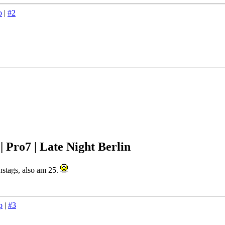
p
|
#2
| Pro7 | Late Night Berlin
nstags, also am 25.
p
|
#3