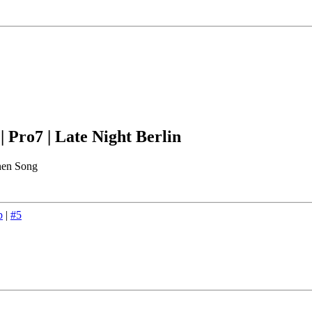
| Pro7 | Late Night Berlin
nen Song
p
|
#5