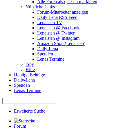
Alle Foren als gelesen markieren
Nützliche Links
Forum-Mitarbeiter anzeigen
Daily Lena RSS Feed
Lenaisten TV
Lenaisten @ Facebook
Lenaisten @ Twitter
Lenaisten @ Instagram
Amazon Shop (Lenaisten)
Daily-Lena
Spenden
Lenas Termine
iSpy
Hilfe
Heutige Beiträge
Daily-Lena
Spenden
Lenas Termine
Erweiterte Suche
Forum