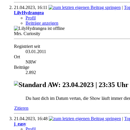
21.04.2023,
16:11
|
To
LilyHydrangea
Profil
Beiträge anzeigen
Mrs. Curiosity
Registriert seit
03.01.2011
Ort
NRW
Beiträge
2.892
AW: 23.04.2023 | 23:35 Uhr 
Du hast dich im Datum vertan, die Show läuft immer die
Zitieren
21.04.2023,
16:48
|
To
j_easy
Profil