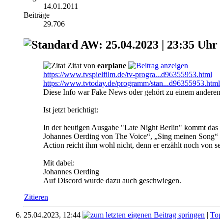
14.01.2011
Beiträge
29.706
AW: 25.04.2023 | 23:35 Uhr 
Zitat von
earplane
https://www.tvspielfilm.de/tv-progra...d96355953.html
https://www.tvtoday.de/programm/stan...d96355953.html
Diese Info war Fake News oder gehört zu einem anderen
Ist jetzt berichtigt:
In der heutigen Ausgabe "Late Night Berlin" kommt das
Johannes Oerding von The Voice“, „Sing meinen Song“ und
Action reicht ihm wohl nicht, denn er erzählt noch von s
Mit dabei:
Johannes Oerding
Auf Discord wurde dazu auch geschwiegen.
Zitieren
25.04.2023,
12:44
|
To