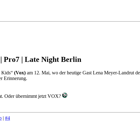
| Pro7 | Late Night Berlin
e Kids“
(Vox)
am 12. Mai, wo der heutige Gast Lena Meyer-Landrut dem 
er Erinnerung.
mt. Oder übernimmt jetzt VOX?
p
|
#4