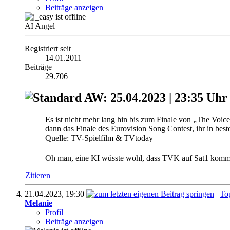
Beiträge anzeigen
AI Angel
Registriert seit
14.01.2011
Beiträge
29.706
AW: 25.04.2023 | 23:35 Uhr 
Es ist nicht mehr lang hin bis zum Finale von „The Voic
dann das Finale des Eurovision Song Contest, ihr in best
Quelle: TV-Spielfilm & TVtoday
Oh man, eine KI wüsste wohl, dass TVK auf Sat1 kom
Zitieren
21.04.2023,
19:30
|
To
Melanie
Profil
Beiträge anzeigen